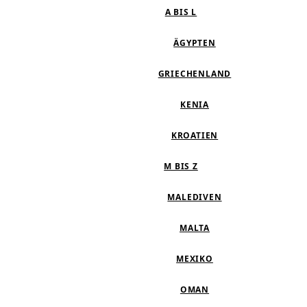
A BIS L
ÄGYPTEN
GRIECHENLAND
KENIA
KROATIEN
M BIS Z
MALEDIVEN
MALTA
MEXIKO
OMAN