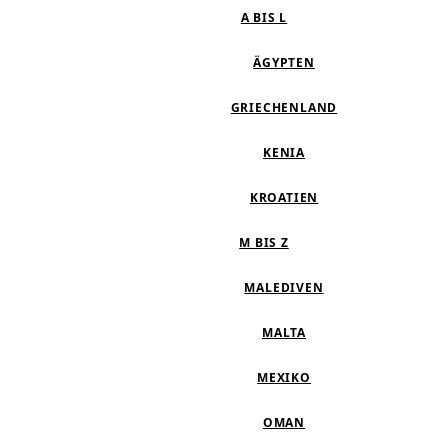
A BIS L
ÄGYPTEN
GRIECHENLAND
KENIA
KROATIEN
M BIS Z
MALEDIVEN
MALTA
MEXIKO
OMAN