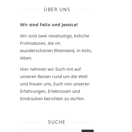
Die
ÜBER UNS
schönsten
Wir sind Felix und Jessica!
Reiseziele
Wir sind zwei reiselustige, kölsche
Frohnaturen, die im
für
wunderschönen Rheinland, in Köln,
Euren
leben.
Urlaub
Hier nehmen wir Euch mit auf
unseren Reisen rund um die Welt
in
und freuen uns, Euch von unseren
Erfahrungen, Erlebnissen und
der
Eindrücken berichten zu dürfen.
Dominikanischen
Republik
SUCHE