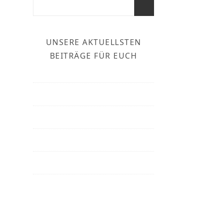
UNSERE AKTUELLSTEN
BEITRÄGE FÜR EUCH
Unsere
Reiseberichte
im
Überblick
Ihr
plant
eine
Reise
in
die