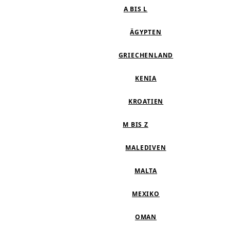
A BIS L
ÄGYPTEN
GRIECHENLAND
KENIA
KROATIEN
M BIS Z
MALEDIVEN
MALTA
MEXIKO
OMAN