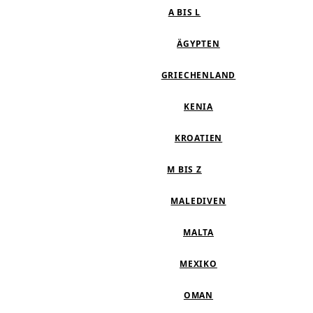
A BIS L
ÄGYPTEN
GRIECHENLAND
KENIA
KROATIEN
M BIS Z
MALEDIVEN
MALTA
MEXIKO
OMAN