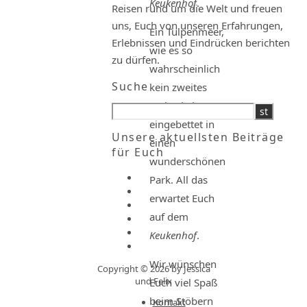
Keukenhof
.
Reisen rund um die Welt und freuen
uns, Euch von unseren Erfahrungen,
Ein Tulpenmeer,
Erlebnissen und Eindrücken berichten
wie es so
zu dürfen.
wahrscheinlich
Suche
kein zweites
Mal existiert,
eingebettet in
Unsere aktuellsten Beiträge
einen
für Euch
wunderschönen
Park. All das
erwartet Euch
auf dem
Keukenhof
.
Wir wünschen
Copyright © 2026 by Jessica
und Felix
Euch viel Spaß
beim Stöbern
Kontakt