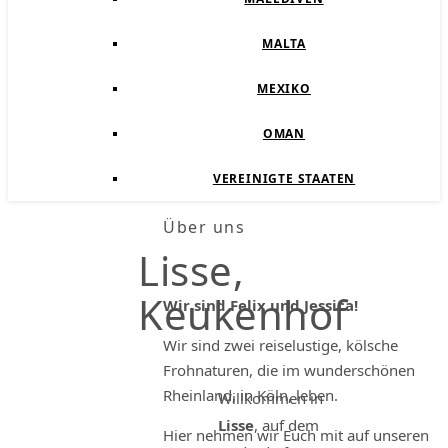
MALTA
MEXIKO
OMAN
VEREINIGTE STAATEN
Über uns
Lisse,
Keukenhof
Wir sind Felix und Jessica!
Wir sind zwei reiselustige, kölsche
Frohnaturen, die im wunderschönen
Rheinland, in Köln, leben.
Willkommen in
Lisse
, auf dem
Hier nehmen wir Euch mit auf unseren