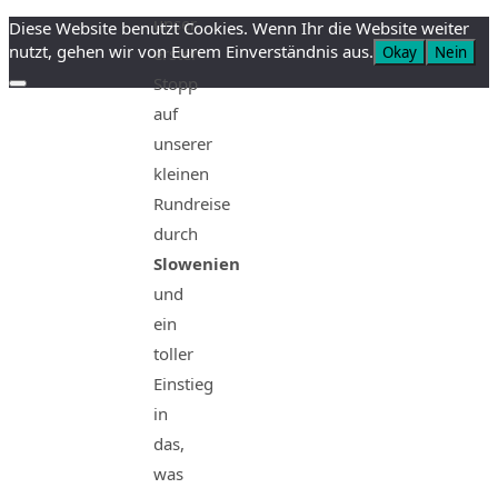
unser
Diese Website benutzt Cookies. Wenn Ihr die Website weiter
nutzt, gehen wir von Eurem Einverständnis aus.
Okay
Nein
erster
Stopp
auf
unserer
kleinen
Rundreise
durch
Slowenien
und
ein
toller
Einstieg
in
das,
was