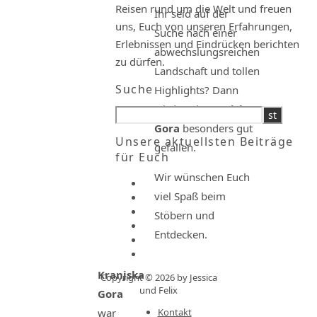
Reisen rund um die Welt und freuen
Ihr seid auf der
uns, Euch von unseren Erfahrungen,
Suche nach einer
Erlebnissen und Eindrücken berichten
abwechslungsreichen
zu dürfen.
Landschaft und tollen
Suche
Highlights? Dann
wird Euch
Kranjska
Gora
besonders gut
Unsere aktuellsten Beiträge
gefallen.
für Euch
Wir wünschen Euch
viel Spaß beim
Stöbern und
Entdecken.
Kranjska
Copyright © 2026 by Jessica
und Felix
Gora
Kontakt
war