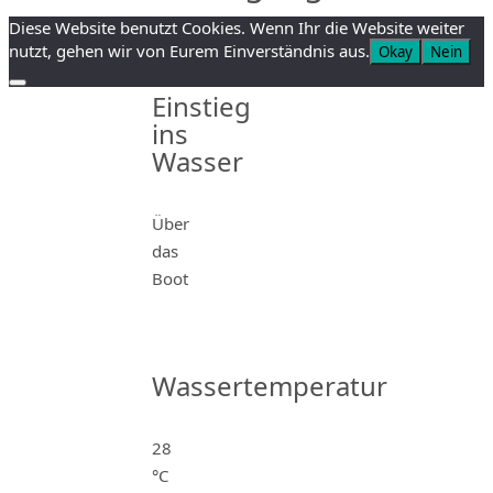
Diese Website benutzt Cookies. Wenn Ihr die Website weiter
nutzt, gehen wir von Eurem Einverständnis aus.
Okay
Nein
Einstieg
ins
Wasser
Über
das
Boot
Wassertemperatur
28
°C