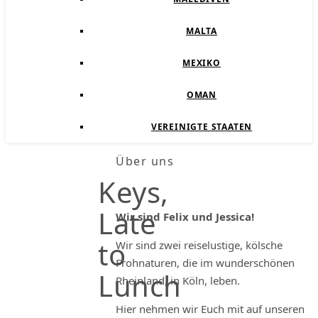
MALTA
MEXIKO
OMAN
VEREINIGTE STAATEN
Über uns
Keys,
Late
Wir sind Felix und Jessica!
to
Wir sind zwei reiselustige, kölsche
Frohnaturen, die im wunderschönen
Lunch
Rheinland, in Köln, leben.
Hier nehmen wir Euch mit auf unseren