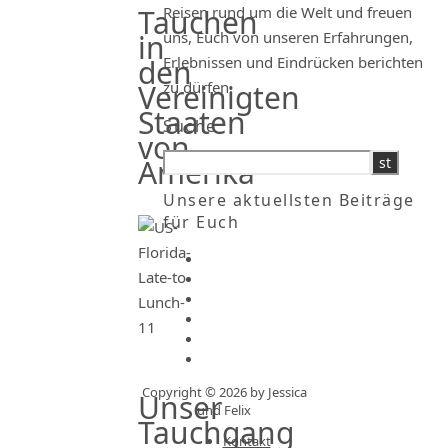
Reisen rund um die Welt und freuen
Tauchen
uns, Euch von unseren Erfahrungen,
in
Erlebnissen und Eindrücken berichten
den
zu dürfen.
Vereinigten
Staaten
Suche
von
Amerika
Unsere aktuellsten Beiträge
für Euch
Copyright © 2026 by Jessica
Unser
und Felix
Tauchgang
Kontakt