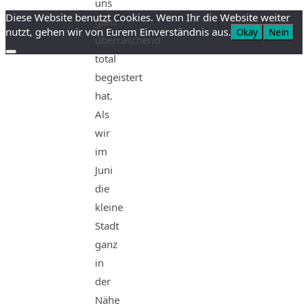
uns
Diese Website benutzt Cookies. Wenn Ihr die Website weiter
ganz
nutzt, gehen wir von Eurem Einverständnis aus.
Okay
Nein
überraschend
total
begeistert
hat.
Als
wir
im
Juni
die
kleine
Stadt
ganz
in
der
Nähe