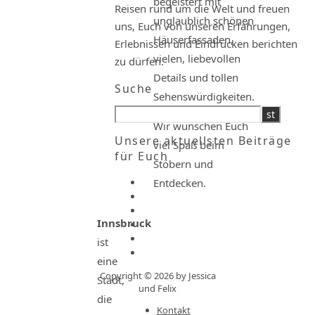
begeistert mit
Reisen rund um die Welt und freuen
unglaublich schönen
uns, Euch von unseren Erfahrungen,
Häuserfassaden,
Erlebnissen und Eindrücken berichten
vielen, liebevollen
zu dürfen.
Details und tollen
Suche
Sehenswürdigkeiten.
Wir wünschen Euch
Unsere aktuellsten Beiträge
viel Spaß beim
für Euch
Stöbern und
Entdecken.
Innsbruck
ist
eine
Copyright © 2026 by Jessica
Stadt,
und Felix
die
Kontakt