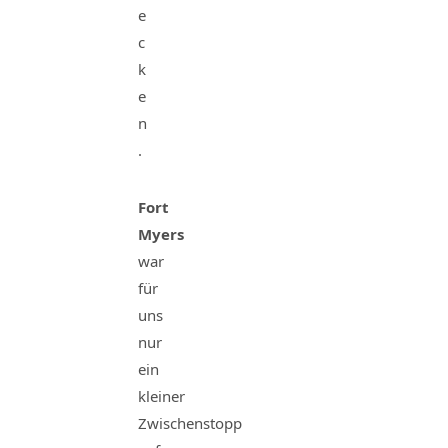
e
c
k
e
n
.
Fort
Myers
war
für
uns
nur
ein
kleiner
Zwischenstopp