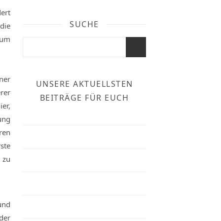
ert
SUCHE
die
zum
ner
UNSERE AKTUELLSTEN
rer
BEITRÄGE FÜR EUCH
er,
ung
ren
ste
 zu
und
 der