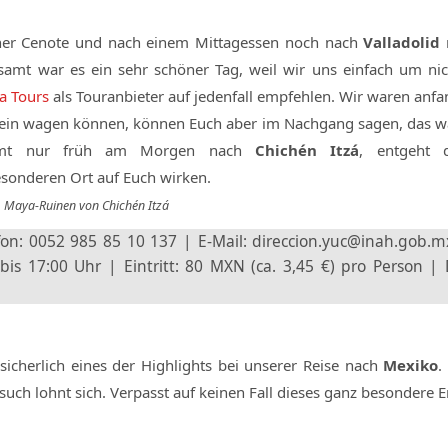
iner Cenote und nach einem Mittagessen noch nach
Valladolid
samt war es ein sehr schöner Tag, weil wir uns einfach um nic
a Tours
als Touranbieter auf jedenfall empfehlen. Wir waren anfa
allein wagen können, können Euch aber im Nachgang sagen, das w
ommt nur früh am Morgen nach
Chichén Itzá
, entgeht 
sonderen Ort auf Euch wirken.
Maya-Ruinen von Chichén Itzá
fon: 0052 985 85 10 137 | E-Mail: direccion.yuc@inah.gob.m
bis 17:00 Uhr | Eintritt: 80 MXN (ca. 3,45 €) pro Person | 
sicherlich eines der Highlights bei unserer Reise nach
Mexiko
.
esuch lohnt sich. Verpasst auf keinen Fall dieses ganz besondere 