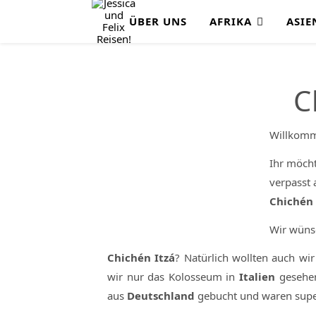
ÜBER UNS
AFRIKA
ASIE
C
Willkomm
Ihr möch
verpasst 
Chichén 
Wir wüns
Chichén Itzá
? Natürlich wollten auch wi
wir nur das Kolosseum in
Italien
gesehen
aus
Deutschland
gebucht und waren supe