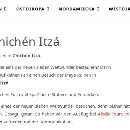
N
OSTEUROPA
NORDAMERIKA
WESTEU
hichén Itzá
en in
Chichén Itzá
.
tet eins der neuen sieben Weltwunder bestaunen? Dann
auf keinen Fall einen Besuch der Maya-Ruinen in
Itzá
.
chen Euch viel Spaß beim Stöbern und Entdecken.
r eines der neuen sieben Weltwunder besuchen, denn bisher hat
. Gesagt, getan! So haben wir den Ausflug bei
Aledia Tours
vo
r zufrieden mit der Kommunikation.