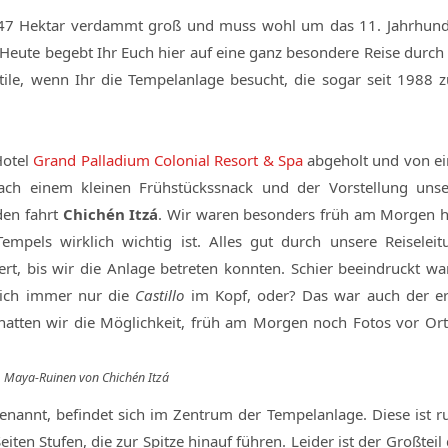
1547 Hektar verdammt groß und muss wohl um das 11. Jahrhund
Heute begebt Ihr Euch hier auf eine ganz besondere Reise durch 
tile, wenn Ihr die Tempelanlage besucht, die sogar seit 1988 
Hotel
Grand Palladium Colonial Resort & Spa
abgeholt und von ei
ach einem kleinen Frühstückssnack und der Vorstellung unse
den fahrt
Chichén Itzá
. Wir waren besonders früh am Morgen hi
empels wirklich wichtig ist. Alles gut durch unsere Reiseleit
ert, bis wir die Anlage betreten konnten. Schier beeindruckt wa
lich immer nur die
Castillo
im Kopf, oder? Das war auch der er
atten wir die Möglichkeit, früh am Morgen noch Fotos vor Ort
Maya-Ruinen von Chichén Itzá
nannt, befindet sich im Zentrum der Tempelanlage. Diese ist r
iten Stufen, die zur Spitze hinauf führen. Leider ist der Großteil