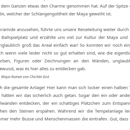
ns dem Ganzen etwas den Charme genommen hat. Auf der Spitze 
cán
, welcher der Schlangengottheit der Maya geweiht ist.
ramide anzusehen, führte uns unsere Reiseleitung weiter durch 
Ballspielplatz und erzählte uns viel zur Kultur der Maya und 
glaublich groß das Areal einfach war! So konnten wir noch ein
 wenn viele leider nicht so gut erhalten sind, wie die eigentli
Farben, Figuren oder Zeichnungen an den Wänden, unglaubl
wusst, was es hier alles zu entdecken gab.
Maya-Ruinen von Chichén Itzá
 die gesamte Anlage! Hier kann man sich locker einen halben 
 hätten wir das sicherlich auch getan. Sogar den ein oder ande
wänden entdecken, der ein schattiges Plätzchen zum Entspan
hen den Steinen erspähen. Während wir die Tempelanlage lei
immer mehr Busse und Menschenmassen die eintrafen. Gut, dass 