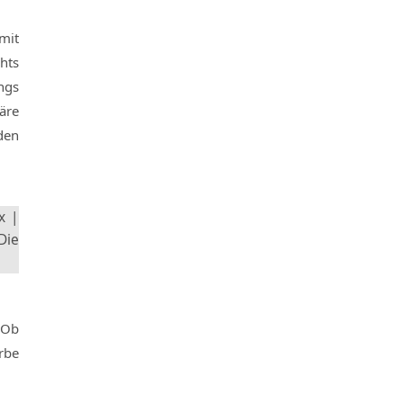
mit
hts
ngs
äre
den
x |
Die
 Ob
Erbe