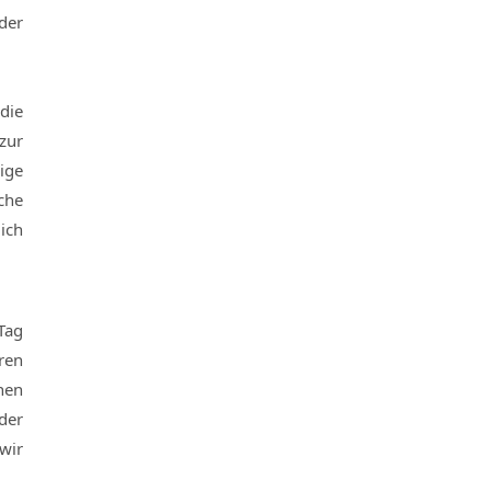
der
die
zur
ige
che
ich
Tag
ren
nen
der
wir