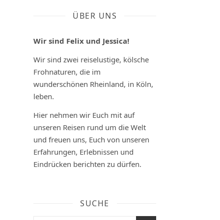
ÜBER UNS
Bled
Wir sind Felix und Jessica!
W
Wir sind zwei reiselustige, kölsche
i
Frohnaturen, die im
l
wunderschönen Rheinland, in Köln,
l
leben.
k
Hier nehmen wir Euch mit auf
o
unseren Reisen rund um die Welt
m
und freuen uns, Euch von unseren
m
Erfahrungen, Erlebnissen und
e
Eindrücken berichten zu dürfen.
n
i
n
SUCHE
B