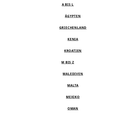
A BIS L
ÄGYPTEN
GRIECHENLAND
KENIA
KROATIEN
M BIS Z
MALEDIVEN
MALTA
MEXIKO
OMAN